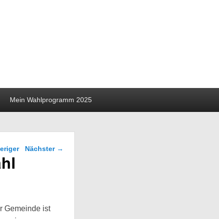
Mein Wahlprogramm 2025
gsnavigation
eriger
Nächster
→
hl
er Gemeinde ist