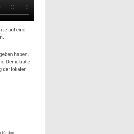
 je auf eine
n.
gegeben haben,
die Demokratie
 der lokalen
 für den