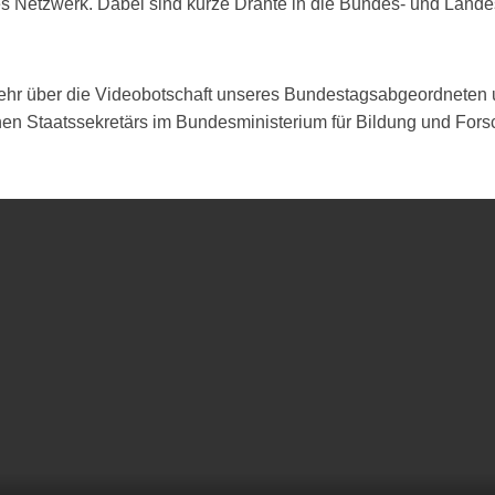
es Netzwerk. Dabei sind kurze Drähte in die Bundes- und Land
sehr über die Videobotschaft unseres Bundestagsabgeordneten
en Staatssekretärs im Bundesministerium für Bildung und For