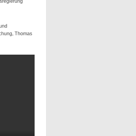
esregierung
 und
schung, Thomas