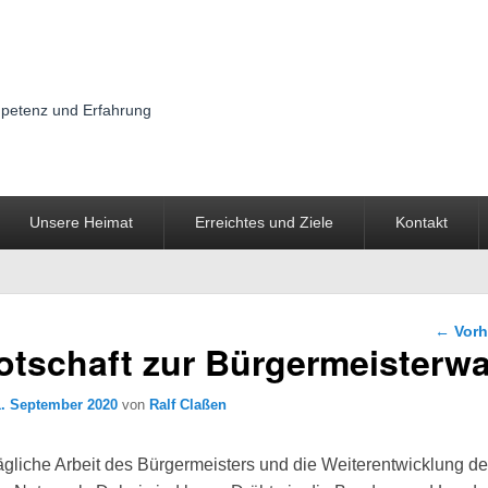
mpetenz und Erfahrung
Unsere Heimat
Erreichtes und Ziele
Kontakt
Beitra
←
Vorh
otschaft zur Bürgermeisterwa
1. September 2020
von
Ralf Claßen
 tägliche Arbeit des Bürgermeisters und die Weiterentwicklung d