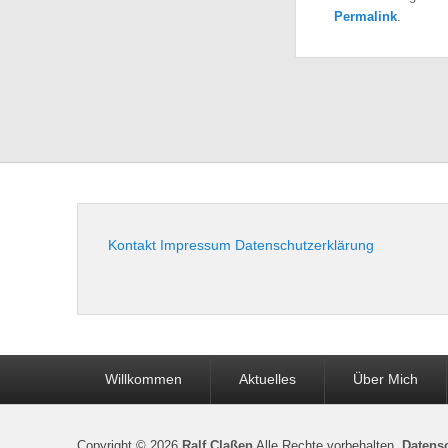
Permalink
.
Kontakt
Impressum
Datenschutzerklärung
Seitenfuß-
Willkommen
Aktuelles
Über Mich
Menü
Copyright © 2026
Ralf Claßen
Alle Rechte vorbehalten.
Datens