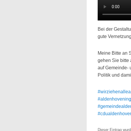
Bei der Gestalt
gute Vernetzung
Meine Bitte an 
gehen Sie bitte
auf Gemeinde- u
Politik und dam
#wirziehenalle
#aldenhovenin
#gemeindealde
#cdualdenhove
Dieser Eintrag wur