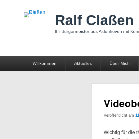
Ralf Claßen
Ihr Bürgermeister aus Aldenhoven mit Ko
Primäres
Willkommen
Aktuelles
Über Mich
Menü
Videob
Veröffentlicht am
1
Wichtig für die