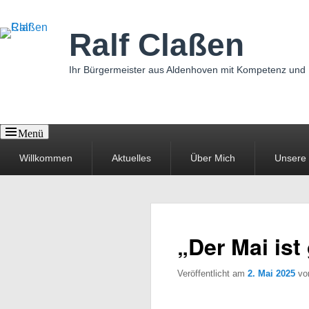
Ralf Claßen
Ihr Bürgermeister aus Aldenhoven mit Kompetenz und
Menü
Primäres
Willkommen
Aktuelles
Über Mich
Unsere
Menü
„Der Mai is
Veröffentlicht am
2. Mai 2025
v