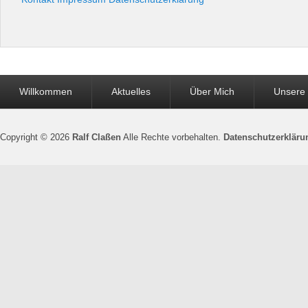
Seitenfuß-
Willkommen
Aktuelles
Über Mich
Unsere
Menü
Copyright © 2026
Ralf Claßen
Alle Rechte vorbehalten.
Datenschutzerkläru