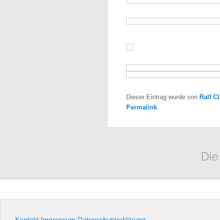
Dieser Eintrag wurde von
Ralf C
Permalink
.
Die
Kontakt
Impressum
Datenschutzerklärung