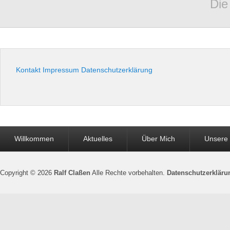
Die
Kontakt
Impressum
Datenschutzerklärung
Seitenfuß-
Willkommen
Aktuelles
Über Mich
Unsere
Menü
Copyright © 2026
Ralf Claßen
Alle Rechte vorbehalten.
Datenschutzerkläru