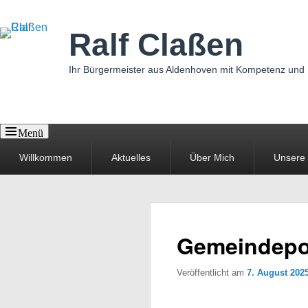
Ralf Claßen
Ihr Bürgermeister aus Aldenhoven mit Kompetenz und
Menü
Primäres
Willkommen
Aktuelles
Über Mich
Unsere
Menü
Gemeindepok
Veröffentlicht am
7. August 202